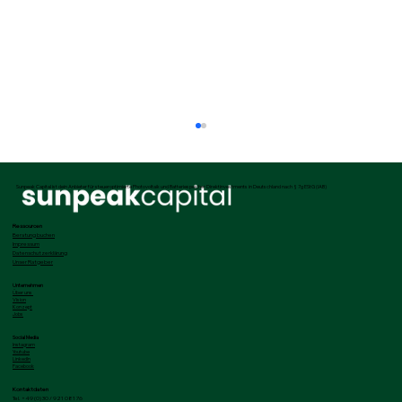
Sunpeak Capital ist dein Anbieter für steueroptimierte Photovoltaik und Batteriespeicher Direktinvestments in Deutschland nach § 7g EStG (IAB)
Ressourcen
Beratung buchen
Impressum
Datenschutzerklärung
Unser Ratgeber
Unternehmen
Über uns
Vision
Konzept
Jobs
Risiken bei Bauverzögerungen von
Social Media
Instagram
Solarparks: Ein Leitfaden für 2026
Youtube
LinkedIn
Facebook
Kontaktdaten
Tel. +49 (0) 30 / 921 081 76