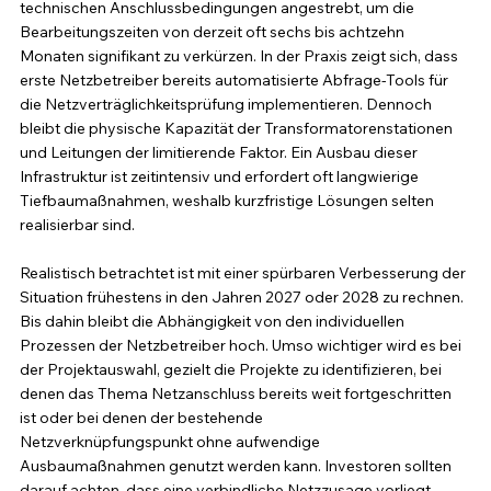
technischen Anschlussbedingungen angestrebt, um die 
Bearbeitungszeiten von derzeit oft sechs bis achtzehn 
Monaten signifikant zu verkürzen. In der Praxis zeigt sich, dass 
erste Netzbetreiber bereits automatisierte Abfrage-Tools für 
die Netzverträglichkeitsprüfung implementieren. Dennoch 
bleibt die physische Kapazität der Transformatorenstationen 
und Leitungen der limitierende Faktor. Ein Ausbau dieser 
Infrastruktur ist zeitintensiv und erfordert oft langwierige 
Tiefbaumaßnahmen, weshalb kurzfristige Lösungen selten 
realisierbar sind.
Realistisch betrachtet ist mit einer spürbaren Verbesserung der 
Situation frühestens in den Jahren 2027 oder 2028 zu rechnen. 
Bis dahin bleibt die Abhängigkeit von den individuellen 
Prozessen der Netzbetreiber hoch. Umso wichtiger wird es bei 
der Projektauswahl, gezielt die Projekte zu identifizieren, bei 
denen das Thema Netzanschluss bereits weit fortgeschritten 
ist oder bei denen der bestehende 
Netzverknüpfungspunkt ohne aufwendige 
Ausbaumaßnahmen genutzt werden kann. Investoren sollten 
darauf achten, dass eine verbindliche Netzzusage vorliegt, 