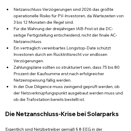
Netzanschluss-Verzögerungen sind 2026 das größte 
operationelle Risiko für PV-Investoren, da Wartezeiten von 
3 bis 12 Monaten die Regel sind.
Für die Wahrung der dreijährigen IAB-Frist ist die DC-
seitige Fertigstellung entscheidend, nicht der finale AC-
Netzanschluss.
Ein vertraglich vereinbartes Longstop-Date schützt 
Investoren durch ein Rücktrittsrecht vor endlosen 
Verzögerungen.
Zahlungspläne sollten so strukturiert sein, dass 75 bis 80 
Prozent der Kaufsumme erst nach erfolgreicher 
Netzeinspeisung fällig werden.
In der Due Diligence muss zwingend geprüft werden, ob 
der Netzverknüpfungspunkt ausgebaut werden muss und 
ob die Trafostation bereits bestellt ist.
Die Netzanschluss-Krise bei Solarparks
Eigentlich sind Netzbetreiber gemäß § 8 EEG in der 