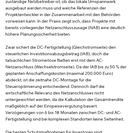
zuständige Netzbetreiber ist, ob das lokale Umspannwerk 
ausgebaut werden muss und welche Referenzen der 
Projektentwickler in der Zusammenarbeit mit den Behörden 
vorweisen kann. In der Praxis zeigt sich, dass Projekte mit 
bereits vorliegender Netzanschlusszusage (NAB) eine deutlich 
höhere Planungssicherheit bieten.
Zwar sichert die DC-Fertigstellung (Gleichstromseite) den 
steuerlichen Investitionsabzugsbetrag (IAB), doch die 
tatsächlichen Stromerlöse fließen erst mit dem AC-
Netzanschluss (Wechselstromseite). Da der IAB bis zu 50 % der 
geplanten Anschaffungskosten (maximal 200.000 Euro) 
abdeckt, ist die zeitnahe DC-Montage für die 
Steueroptimierung entscheidend. Dennoch darf die 
wirtschaftliche Relevanz des Netzanschlusses nicht 
untergewichtet werden, da die Kalkulation der Gesamtrendite 
maßgeblich auf der Einspeisevergütung basiert. 
Verzögerungen von 6 bis 18 Monaten zwischen DC- und AC-
Fertigstellung sind bei komplexen Standorten keine Seltenheit.
Die besten Schutzmaßnahmen für Investoren sind: