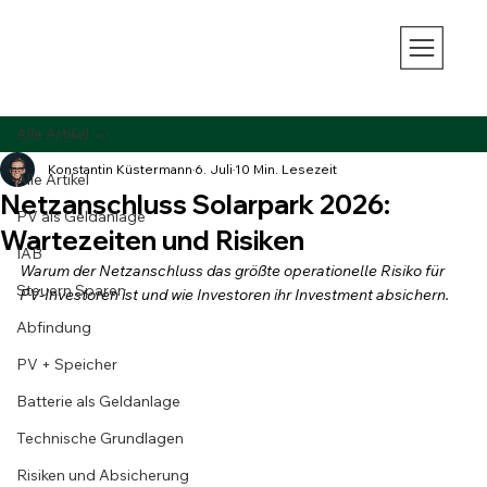
Alle Artikel
Konstantin Küstermann
6. Juli
10 Min. Lesezeit
Alle Artikel
Netzanschluss Solarpark 2026:
PV als Geldanlage
Wartezeiten und Risiken
IAB
Warum der Netzanschluss das größte operationelle Risiko für 
Steuern Sparen
PV-Investoren ist und wie Investoren ihr Investment absichern.
Abfindung
PV + Speicher
Batterie als Geldanlage
Technische Grundlagen
Risiken und Absicherung