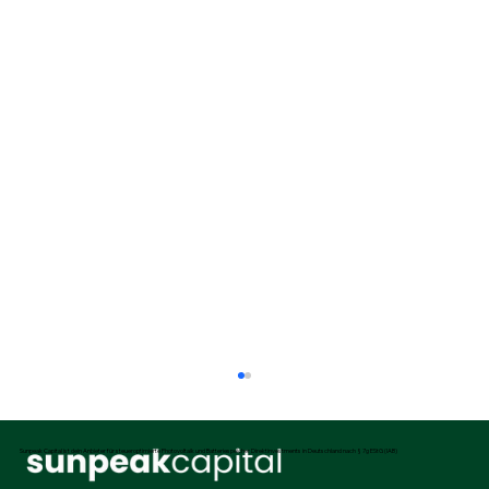
Sunpeak Capital ist dein Anbieter für steueroptimierte Photovoltaik und Batteriespeicher Direktinvestments in Deutschland nach § 7g EStG (IAB)