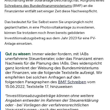
Anschaffung einer Solaranlage beschäftigt hat. Aufgrund eines 
Schreibens des Bundesfinanzministeriums
 (BMF) an die 
Finanzämter entfällt seit einiger Zeit diese Nachweispflicht.
Das bedeutet für Sie: Selbst wenn Sie ursprünglich nicht 
geplant hatten, in eine Photovoltaikanlage zu investieren, 
können Sie trotzdem noch Ihren bereits gebildeten 
Investitionsabzugsbetrag aus dem Jahr 2023 für eine PV-
Anlage einsetzen.
Gut zu wissen
: Immer wieder fordern, mit IABs 
unerfahrene Steuerberater, oder das Finanzamt einen 
Nachweis für die Planung des IABs. Dies widerspricht 
ganz konkret der Weisung des Bundesministeriums 
der Finanzen, wie die folgende Textstelle aufzeigt. Wir 
empfehlen bei solchen Anfragen auf den 
folgenden Paragraphen des 
BMF Schreiben
 vom 
15.06.2022, Textstelle 17, hinzuweisen
“Investitionsabzugsbeträge können ohne weitere 
Angaben entweder im Rahmen der Steuererklärung 
oder - bei Vorliegen der verfahrensrechtlichen 
Voraussetzungen - nach der erstmaligen 