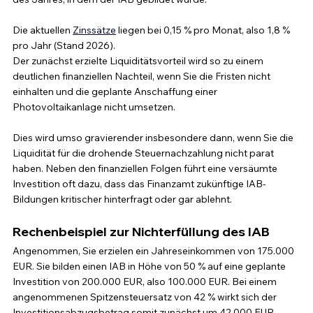
Die aktuellen 
Zinssätze
 liegen bei 0,15 % pro Monat, also 1,8 % 
pro Jahr (Stand 2026).
Der zunächst erzielte Liquiditätsvorteil wird so zu einem 
deutlichen finanziellen Nachteil, wenn Sie die Fristen nicht 
einhalten und die geplante Anschaffung einer 
Photovoltaikanlage nicht umsetzen. 
Dies wird umso gravierender insbesondere dann, wenn Sie die 
Liquidität für die drohende Steuernachzahlung nicht parat 
haben. Neben den finanziellen Folgen führt eine versäumte 
Investition oft dazu, dass das Finanzamt zukünftige IAB-
Bildungen kritischer hinterfragt oder gar ablehnt.
Rechenbeispiel zur Nichterfüllung des IAB
Angenommen, Sie erzielen ein Jahreseinkommen von 175.000 
EUR. Sie bilden einen IAB in Höhe von 50 % auf eine geplante 
Investition von 200.000 EUR, also 100.000 EUR. Bei einem 
angenommenen Spitzensteuersatz von 42 % wirkt sich der 
Investitionsabzugsbetrag somit zunächst um 42.000 EUR 