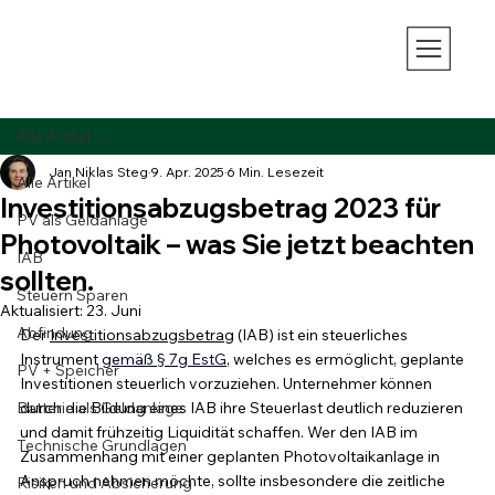
Alle Artikel
Jan Niklas Steg
9. Apr. 2025
6 Min. Lesezeit
Alle Artikel
Investitionsabzugsbetrag 2023 für
PV als Geldanlage
Photovoltaik – was Sie jetzt beachten
IAB
sollten.
Steuern Sparen
Aktualisiert:
23. Juni
Abfindung
Der 
Investitionsabzugsbetrag
 (IAB) ist ein steuerliches 
Instrument 
gemäß § 7g EstG
, welches es ermöglicht, geplante 
PV + Speicher
Investitionen steuerlich vorzuziehen. Unternehmer können 
Batterie als Geldanlage
durch die Bildung eines IAB ihre Steuerlast deutlich reduzieren 
und damit frühzeitig Liquidität schaffen. 
Wer den IAB im 
Technische Grundlagen
Zusammenhang mit einer geplanten Photovoltaikanlage in 
Anspruch nehmen möchte, sollte insbesondere die zeitliche 
Risiken und Absicherung