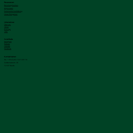
Ressourcen
Beratung buchen
Impressum
Datenschutzerklärung
Unser Ratgeber
Unternehmen
Über uns
Vision
Konzept
Jobs
IAB für Batteriespeicher: Wann das
Social Media
Instagram
Finanzamt nicht mitmacht
Youtube
LinkedIn
Facebook
Kontaktdaten
Tel. +49 (0) 30 / 921 081 76
Schliemannstr. 33
10437 Berlin