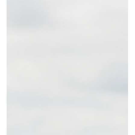
beide verwechselt, rechnet sich das Investment
entweder zu früh schön oder verpasst den Punkt, ab
dem es sich wirklich trägt.