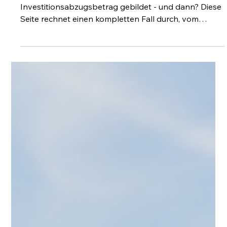
Konstantin Küstermann
27. Juli
8 Min. Lesezeit
Steuern Sparen
IAB-Beispielrechnung 2026: Echte
Steuerersparnis berechnen
200.000 Euro investiert, 100.000 Euro
Investitionsabzugsbetrag gebildet - und dann? Diese
Seite rechnet einen kompletten Fall durch, vom
Bildungsjahr bis zur Liquidität im vierten Jahr, und
benennt offen, wo der Vorteil echt ist und wo er nur
zeitlich verschoben wird.