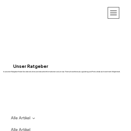
Unser Ratgeber
In unserem Ratgeber finden Sie viele nützliche und relevante Informationen rund um das Thema Investitionsabzugsbetrag und Photovoltaik als Investment-Möglichkeit.
Alle Artikel
Alle Artikel