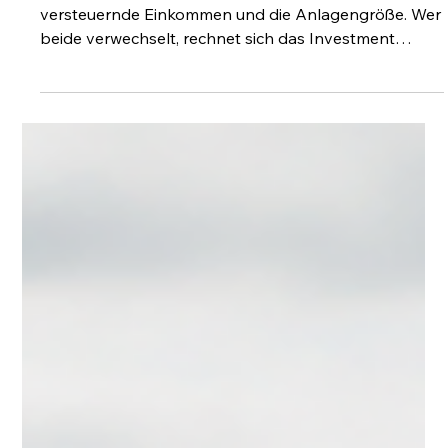
Konstantin Küstermann
23. Juli
6 Min. Lesezeit
PV als Geldanlage
PV-Direktinvestment: Ab welcher Summe lohnt es
sich?
Es sind zwei Schwellen, nicht eine: das zu
versteuernde Einkommen und die Anlagengröße. Wer