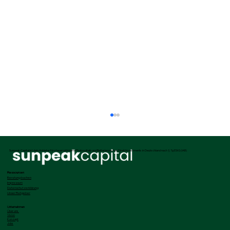
Sunpeak Capital ist dein Anbieter für steueroptimierte Photovoltaik und Batteriespeicher Direktinvestments in Deutschland nach § 7g EStG (IAB)
Ressourcen
Beratung buchen
Impressum
Datenschutzerklärung
Unser Ratgeber
Unternehmen
Über uns
Vision
Konzept
Jobs