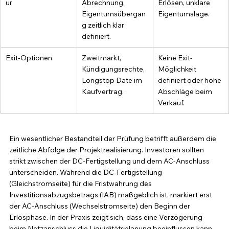
ur
Abrechnung, 
Erlösen, unklare 
Eigentumsübergan
Eigentumslage.
g zeitlich klar 
definiert.
Exit-Optionen
Zweitmarkt, 
Keine Exit-
Kündigungsrechte, 
Möglichkeit 
Longstop Date im 
definiert oder hohe 
Kaufvertrag.
Abschläge beim 
Verkauf.
Ein wesentlicher Bestandteil der Prüfung betrifft außerdem die 
zeitliche Abfolge der Projektrealisierung. Investoren sollten 
strikt zwischen der DC-Fertigstellung und dem AC-Anschluss 
unterscheiden. Während die DC-Fertigstellung 
(Gleichstromseite) für die Fristwahrung des 
Investitionsabzugsbetrags (IAB) maßgeblich ist, markiert erst 
der AC-Anschluss (Wechselstromseite) den Beginn der 
Erlösphase. In der Praxis zeigt sich, dass eine Verzögerung 
beim Netzanschluss die Liquiditätsplanung beeinflussen kann. 