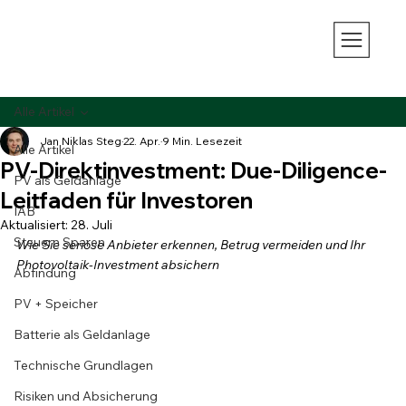
Alle Artikel
Jan Niklas Steg
22. Apr.
9 Min. Lesezeit
Alle Artikel
PV-Direktinvestment: Due-Diligence-
PV als Geldanlage
Leitfaden für Investoren
IAB
Aktualisiert:
28. Juli
Steuern Sparen
Wie Sie seriöse Anbieter erkennen, Betrug vermeiden und Ihr 
Photovoltaik-Investment absichern
Abfindung
PV + Speicher
Batterie als Geldanlage
Technische Grundlagen
Risiken und Absicherung