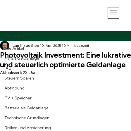
Alle Artikel
Jan Niklas Steg
10. Apr. 2025
10 Min. Lesezeit
Alle Artikel
Photovoltaik Investment: Eine lukrative
PV als Geldanlage
und steuerlich optimierte Geldanlage
IAB
Aktualisiert:
23. Juni
Steuern Sparen
Abfindung
PV + Speicher
Batterie als Geldanlage
Technische Grundlagen
Risiken und Absicherung