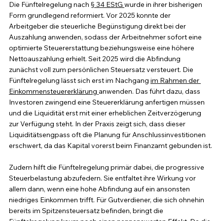
Die Fünftelregelung nach 
§ 34 EStG 
wurde in ihrer bisherigen 
Form grundlegend reformiert. Vor 2025 konnte der 
Arbeitgeber die steuerliche Begünstigung direkt bei der 
Auszahlung anwenden, sodass der Arbeitnehmer sofort eine 
optimierte Steuererstattung beziehungsweise eine höhere 
Nettoauszahlung erhielt. Seit 2025 wird die Abfindung 
zunächst voll zum persönlichen Steuersatz versteuert. Die 
Fünftelregelung lässt sich erst im Nachgang 
im Rahmen der 
Einkommensteuererklärung 
anwenden. Das führt dazu, dass 
Investoren zwingend eine Steuererklärung anfertigen müssen 
und die Liquidität erst mit einer erheblichen Zeitverzögerung 
zur Verfügung steht. In der Praxis zeigt sich, dass dieser 
Liquiditätsengpass oft die Planung für Anschlussinvestitionen 
erschwert, da das Kapital vorerst beim Finanzamt gebunden ist.
Zudem hilft die Fünftelregelung primär dabei, die progressive 
Steuerbelastung abzufedern. Sie entfaltet ihre Wirkung vor 
allem dann, wenn eine hohe Abfindung auf ein ansonsten 
niedriges Einkommen trifft. Für Gutverdiener, die sich ohnehin 
bereits im Spitzensteuersatz befinden, bringt die 