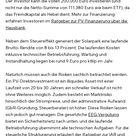
Der Investor kann die vollen 200.000 Euro investieren (und 
nicht nur die Netto-Summe von 111.380 Euro wie beim ETF), da 
das Fremdkapital als Hebel dient. Mehr zur Finanzierung 
erfahren Investoren im 
Ratgeber zur PV-Finanzierung über die 
Hausbank
.
Neben dem Steuereffekt generiert der Solarpark eine laufende 
Brutto-Rendite von 8 bis 13 Prozent. Die laufenden Kosten 
inklusive technischer Betriebsführung, Wartung und 
Instandhaltung liegen bei rund 9 Euro pro kWp im Jahr. 
Natürlich müssen auch die Risiken sachlich betrachtet werden. 
Ein PV-Direktinvestment ist ein illiquides Asset mit einer 
Laufzeit von 20 bis 30 Jahren; ein schneller Verkauf ist nicht 
ohne Weiteres möglich. Zudem besteht ein Marktrisiko 
hinsichtlich der Strompreise, und der administrative Aufwand 
(GbR-Gründung, Steuerberater) ist höher. Diese Risiken lassen 
sich jedoch gut managen: Die gesetzliche 
EEG-Vergütung
bietet ein Sicherheitsnetz nach unten, und die laufende 
Betriebsführung übernimmt alle technischen Aufgaben. Für die 
steuerliche Strukturierung erläutert der Ratgeber zur 
IAB und 