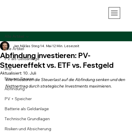
Alle Artikel
Jan Niklas Steg
14. Mai
12 Min. Lesezeit
Alle Artikel
Abfindung investieren: PV-
PV als Geldanlage
Steuereffekt vs. ETF vs. Festgeld
IAB
Aktualisiert:
10. Juli
Steuern Sparen
Wie Investoren die Steuerlast auf die Abfindung senken und den 
Nettoertrag durch strategische Investments maximieren.
Abfindung
PV + Speicher
Batterie als Geldanlage
Technische Grundlagen
Risiken und Absicherung