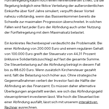
Fünftelregelung kaum noch einen nennenswerten Effekt. Da die 
Regelung lediglich eine fiktive Verteilung der außerordentlichen 
Einkünfte über fünf Jahre simuliert, verpufft dieser Vorteil 
nahezu vollständig, wenn das Basiseinkommen bereits die 
Schwelle zur maximalen Progression überschreitet. In solchen 
Fällen wird fast jeder Euro der Abfindung auch unter Nutzung 
der Fünftelregelung mit dem Maximalsatz belastet.
Ein konkretes Rechenbeispiel verdeutlicht die Problematik: Bei 
einer Abfindung von 200.000 Euro und einem regulären Gehalt 
von 100.000 Euro greift der Steuersatz von 44,31 Prozent 
(inklusive Solidaritätszuschlag) auf fast die gesamte Summe. 
Die Steuerbelastung auf die Abfindung beträgt in diesem Fall 
bis zu 88.620 Euro. Wenn zusätzlich Kirchensteuer gezahlt 
wird, fällt die Belastung noch höher aus. Ohne strategische 
Gegenmaßnahmen verliert der Investor fast die Hälfte der 
Abfindung an das Finanzamt. Es müssen daher alternative 
Überlegungen angestellt werden, wie sich das Abfindungsgeld 
steueroptimiert investieren lässt. Wie hoch die Steuerlast bei 
einer Abfindung ausfällt, lässt sich mit unserem 
interaktiven 
Rechner
 ausrechnen.