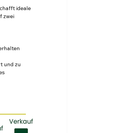
hafft ideale 
f zwei 
erhalten 
rt und zu 
es 