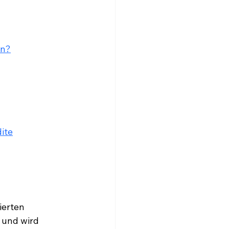
on?
dite
ierten 
 und wird 