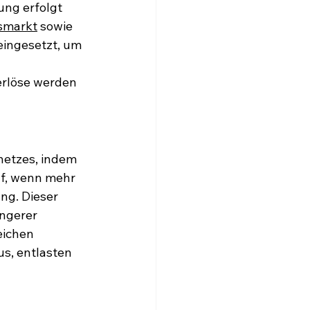
ung erfolgt 
smarkt
 sowie 
eingesetzt, um 
erlöse werden 
mnetzes, indem 
uf, wenn mehr 
ng. Dieser 
ngerer 
eichen 
s, entlasten 