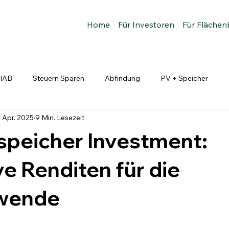
Home
Für Investoren
Für Flächen
IAB
Steuern Sparen
Abfindung
PV + Speicher
. Apr. 2025
9 Min. Lesezeit
ken und Absicherung
Markt und Erlösmechaniken
Finanzie
speicher Investment:
ve Renditen für die
wende