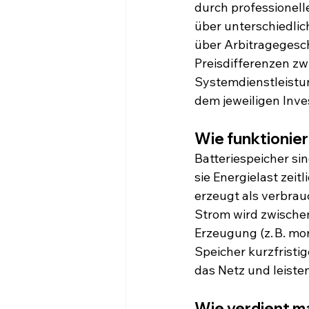
durch professionell
über unterschiedlic
über Arbitragegesch
Preisdifferenzen z
Systemdienstleistun
dem jeweiligen Inve
Wie funktionier
Batteriespeicher sin
sie Energielast zei
erzeugt als verbrauc
Strom wird zwischen
Erzeugung (z. B. mo
Speicher kurzfrist
das Netz und leiste
Wie verdient m