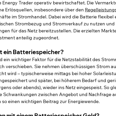
e Energy Trader operativ bewirtschaftet. Die Vermarkt
he Erlösquellen, insbesondere über den 
Regelleistung
äfte im Stromhandel. Dabei wird die Batterie flexibel 
wischen Strombezug und Stromverkauf zu nutzen und 
gen für das Netz bereitzustellen. Die erzielten Markt
stment anteilig zugeordnet.
t ein Batteriespeicher?
d ein wichtiger Faktor für die Netzstabilität des Stro
tlich verschieben. Sie nehmen überschüssigen Strom a
ht wird – typischerweise mittags bei hoher Solarleistu
gespeichert und später, bei höherem Bedarf und geri
rgens oder abends), wieder ins Netz eingespeist. So gl
ige Schwankungen zwischen Angebot und Nachfrage au
n so einen wichtigen Beitrag zur Energiewende.
an mit einem Batteriespeicher Geld?