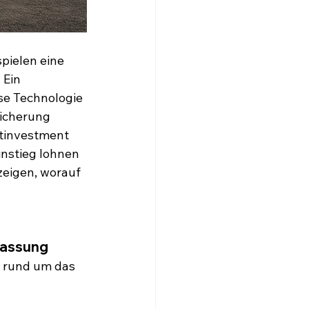
pielen eine 
 Ein 
se Technologie 
eicherung 
ktinvestment 
instieg lohnen 
eigen, worauf 
fassung
l rund um das 